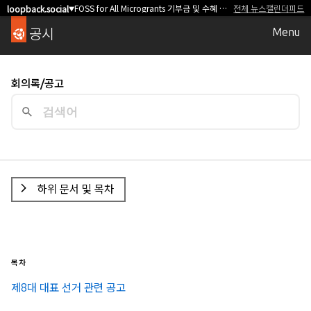
FOSS for All Microgrants 기부금 및 수혜 오픈소스 프로젝트/커뮤니티 모집
전체 뉴스
캘린더
피드
loopback.social
▼
공시
Menu
회의록/공고
하위 문서 및 목차
목차
제8대 대표 선거 관련 공고